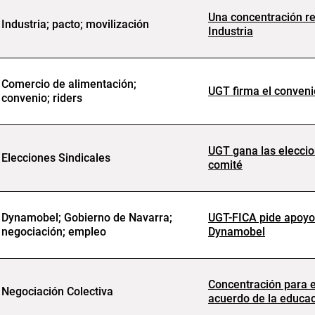
Una concentración r
Industria; pacto; movilización
Industria
Comercio de alimentación;
UGT firma el conveni
convenio; riders
UGT gana las eleccio
Elecciones Sindicales
comité
Dynamobel; Gobierno de Navarra;
UGT-FICA pide apoyo 
negociación; empleo
Dynamobel
Concentración para 
Negociación Colectiva
acuerdo de la educa