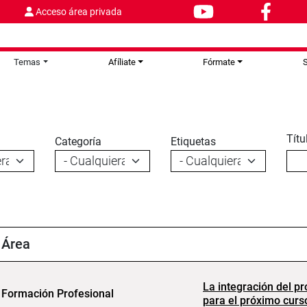
Acceso área privada
Temas
Afíliate
Fórmate
S
Títu
Categoría
Etiquetas
Área
La integración del p
Formación Profesional
para el próximo curs