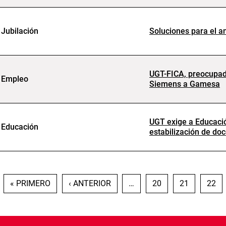
Jubilación
Soluciones para el an
UGT-FICA, preocupada
Empleo
Siemens a Gamesa
UGT exige a Educació
Educación
estabilización de do
PRIMERA PÁGINA
PÁGINA ANTERIOR
PÁGINA
PÁGINA
PÁGI
« PRIMERO
‹ ANTERIOR
…
20
21
22