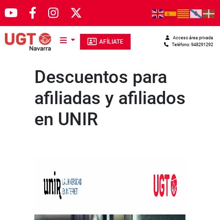
Pasar al contenido principal
Acceso área privada
AFÍLIATE
Teléfono: 948291292
Descuentos para
afiliadas y afiliados
en UNIR