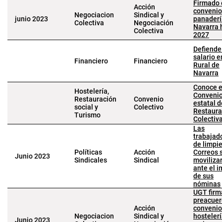
Firmado 
Acción
convenio
Negociacion
Sindical y
junio 2023
panaderí
Colectiva
Negociación
Navarra 
Colectiva
2027
Defiende
salario e
Financiero
Financiero
Rural de
Navarra
Conoce e
Hostelería,
Conveni
Restauración
Convenio
estatal d
social y
Colectivo
Restaura
Turismo
Colectiv
Las
trabajad
de limpi
Políticas
Acción
Correos 
Junio 2023
Sindicales
Sindical
moviliza
ante el 
de sus
nóminas
UGT firm
preacuer
Acción
convenio
Negociacion
Sindical y
hosteler
Junio 2023