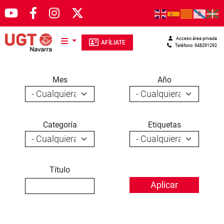
Pasar al contenido principal
Acceso área privada
AFÍLIATE
Teléfono: 948291292
Mes
Año
Categoría
Etiquetas
Título