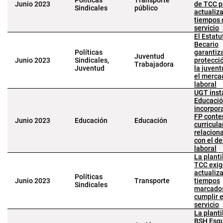
Políticas
Transporte
Junio 2023
de TCC p
Sindicales
público
actualiza
tiempos 
servicio
El Estatu
Becario
Políticas
garantiza
Juventud
Junio 2023
Sindicales,
protecci
Trabajadora
Juventud
la juvent
el merca
laboral
UGT inst
Educació
incorpor
FP conte
Junio 2023
Educación
Educación
curricula
relacion
con el d
laboral
La planti
TCC exig
actualiza
Políticas
Junio 2023
Transporte
tiempos
Sindicales
marcado
cumplir e
servicio
La planti
BSH Esqu