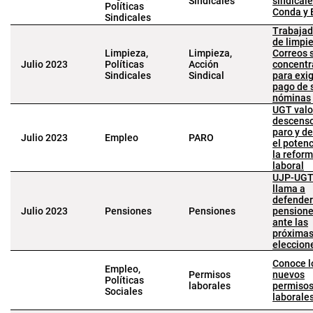
Sindicales
sindical
Políticas
Conda y 
Sindicales
Trabajad
de limpi
Limpieza,
Limpieza,
Correos 
Julio 2023
Políticas
Acción
concentr
Sindicales
Sindical
para exig
pago de 
nóminas
UGT valo
descenso
paro y d
Julio 2023
Empleo
PARO
el potenc
la refor
laboral
UJP-UG
llama a
defender
Julio 2023
Pensiones
Pensiones
pension
ante las
próxima
eleccion
Conoce l
Empleo,
Permisos
nuevos
Políticas
laborales
permiso
Sociales
laborale