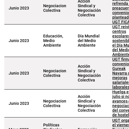
Acción
refrenda 
Negociacion
Sindical y
Junio 2023
preacuer
Colectiva
Negociación
convenio
Colectiva
plantead
UGT FIC
UGT reiv
centros
Educación,
Día Mundial
escolare
Junio 2023
Medio
del Medio
sostenib
Ambiente
Ambiente
el Día M
del Medi
Ambient
UGT firm
convenio
Acción
Gureak
Negociacion
Sindical y
Junio 2023
Navarra 
Colectiva
Negociación
mejoras
Colectiva
salariale
laborale
Huelga e
Acción
julio si n
Negociacion
Sindical y
avances 
Junio 2023
Colectiva
Negociación
negociac
Colectiva
del conv
de hoste
UGT orga
Políticas
el vierne