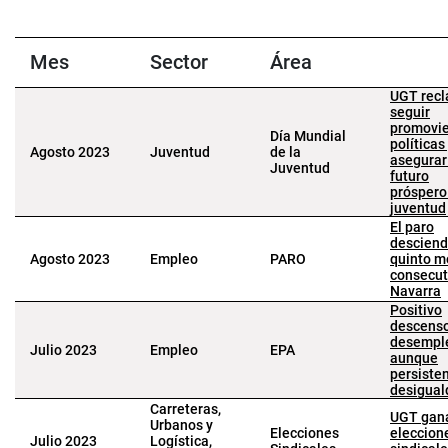
Mes
Sector
Área
UGT rec
seguir
promovi
Día Mundial
políticas
Agosto 2023
Juventud
de la
asegurar
Juventud
futuro
próspero 
juventud
El paro
desciend
Agosto 2023
Empleo
PARO
quinto m
consecut
Navarra
Positivo
descenso
desempl
Julio 2023
Empleo
EPA
aunque
persisten
desigual
Carreteras,
UGT gana
Urbanos y
Elecciones
eleccion
Julio 2023
Logística,