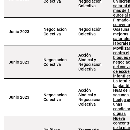
Colectiva
Negociación
un incre
Colectiva
salarial 
más de 
euros al
Firmado 
convenio
Negociacion
Negociación
Osasuna
Junio 2023
Colectiva
Colectiva
mejoras
salariale
laborale
Moviliza
contra el
Acción
bloqueo 
Negociacion
Sindical y
Junio 2023
negociac
Colectiva
Negociación
del conv
Colectiva
de escue
infantile
La totali
la plantil
Acción
H&M de I
Negociacion
Sindical y
secunda 
Junio 2023
Colectiva
Negociación
huelga p
Colectiva
unas
condicio
dignas
Nueva
concentr
de la plan