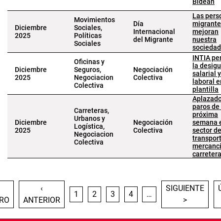
Bidean
Las pers
Movimientos
Día
migrante
Diciembre
Sociales,
Internacional
mejoran
2025
Políticas
del Migrante
nuestra
Sociales
sociedad
INTIA pe
Oficinas y
la desig
Diciembre
Seguros,
Negociación
salarial y
2025
Negociacion
Colectiva
laboral e
Colectiva
plantilla
Aplazado
paros de 
Carreteras,
próxima
Urbanos y
Diciembre
Negociación
semana e
Logística,
2025
Colectiva
sector de
Negociacion
transpor
Colectiva
mercancí
carreter
Paginación
IMERA PÁGINA
PÁGINA ANTERIOR
SIGUIENTE PÁG
‹
SIGUIENTE
PÁGINA
PÁGINA
PÁGINA
PÁGINA
1
2
3
4
…
RO
ANTERIOR
>