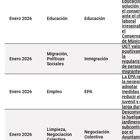
Educació
solución
el conse
ante el c
Enero 2026
Educación
Educación
laboral
irrespira
el
Conserva
de Músic
UGT valo
positiva
Migración,
la
Enero 2026
Políticas
Inmigración
regulari
Sociales
de perso
migrante
La EPA re
la neces
adoptar
Enero 2026
Empleo
EPA
medidas 
reducir e
juvenil y
larga du
Desconv
la huelg
jardiner
subcontr
Limpieza,
Negociación
por el
Enero 2026
Negociacion
Colectiva
Ayuntam
Colectiva