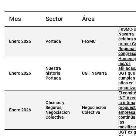
Mes
Sector
Área
FeSMC-
Navarra
celebra 
Enero 2026
Portada
FeSMC
primer C
Regional 
congres
Homenaj
las/os
Nuestra
afiliadas
Enero 2026
historia,
UGT Navarra
UGT que
Portada
cumplen
años en 
organiza
El comit
INTIA re
Oficinas y
la última
Seguros,
Negociación
propuest
Enero 2026
Negociacion
Colectiva
empresa
Colectiva
continúa
las
moviliza
UGT exig