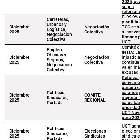
2025, qu
seguir
reforzán
El 99,9% 
Carreteras,
plantilla
Urbanos y
Diciembre
Negociación
TCC se a
Logística,
2025
Colectiva
al conve
Negociacion
firmado 
Colectiva
UGT
Comité d
Empleo,
INTIA: L
Oficinas y
Diciembre
Negociación
injustici
Seguros,
2025
Colectiva
continúa
Negociacion
valen má
Colectiva
excusas
Reforzar
convenio
garantiz
Políticas
salarios 
Diciembre
COMITÉ
Sindicales,
mejorar 
2025
REGIONAL
Portada
salud lab
priorida
UGT Nav
para 202
UGT gana
Políticas
Diciembre
Elecciones
eleccion
Sindicales,
2025
Sindicales
sindical
Portada