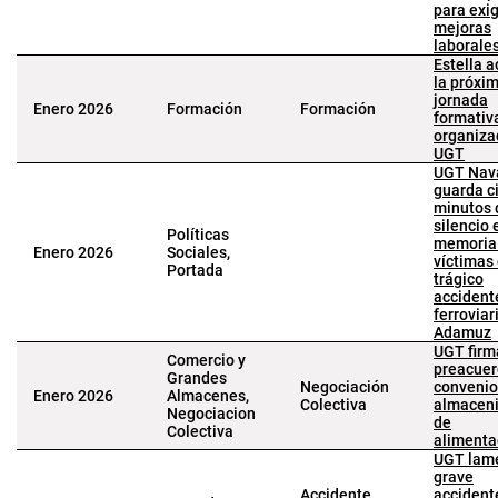
para exig
mejoras
laborale
Estella 
la próxi
jornada
Enero 2026
Formación
Formación
formativ
organiza
UGT
UGT Nav
guarda c
minutos 
silencio 
Políticas
memoria 
Enero 2026
Sociales,
víctimas 
Portada
trágico
accident
ferroviar
Adamuz
UGT firm
Comercio y
preacuer
Grandes
Negociación
convenio
Enero 2026
Almacenes,
Colectiva
almaceni
Negociacion
de
Colectiva
alimenta
UGT lame
grave
Accidente
accident