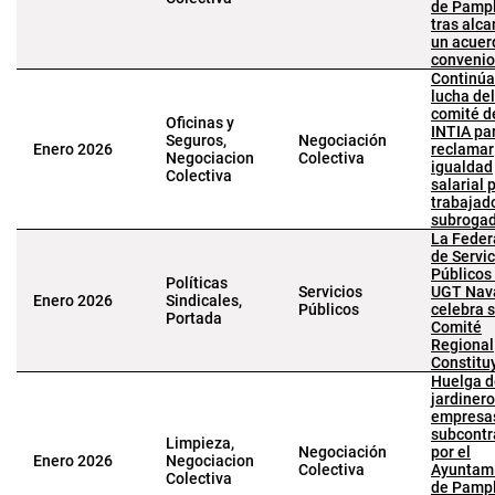
de Pamp
tras alca
un acuer
convenio
Continúa
lucha del
comité d
Oficinas y
INTIA pa
Seguros,
Negociación
Enero 2026
reclamar
Negociacion
Colectiva
igualdad
Colectiva
salarial 
trabajad
subroga
La Feder
de Servic
Públicos
Políticas
Servicios
UGT Nav
Enero 2026
Sindicales,
Públicos
celebra 
Portada
Comité
Regional
Constitu
Huelga d
jardiner
empresa
subcontr
Limpieza,
Negociación
por el
Enero 2026
Negociacion
Colectiva
Ayuntam
Colectiva
de Pamp