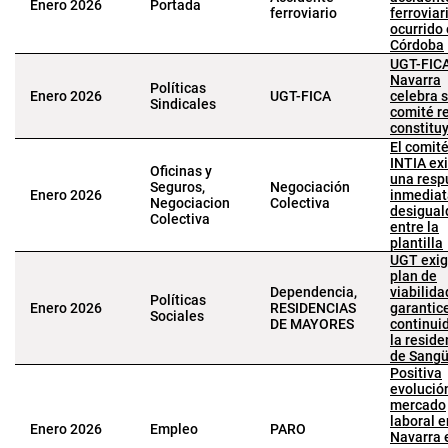
Enero 2026
Portada
ferroviario
ferroviar
ocurrido
Córdoba
UGT-FIC
Navarra
Políticas
Enero 2026
UGT-FICA
celebra 
Sindicales
comité r
constitu
El comit
INTIA ex
Oficinas y
una resp
Seguros,
Negociación
Enero 2026
inmediat
Negociacion
Colectiva
desigual
Colectiva
entre la
plantilla
UGT exig
plan de
Dependencia,
viabilida
Políticas
Enero 2026
RESIDENCIAS
garantice
Sociales
DE MAYORES
continui
la reside
de Sang
Positiva
evolució
mercado
laboral e
Enero 2026
Empleo
PARO
Navarra 