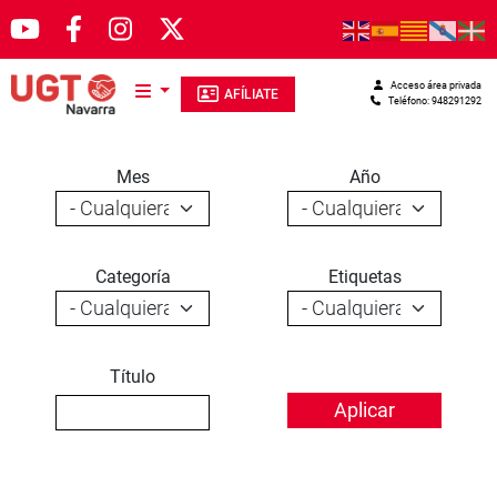
Pasar al contenido principal
Acceso área privada
AFÍLIATE
Teléfono: 948291292
Mes
Año
Categoría
Etiquetas
Título