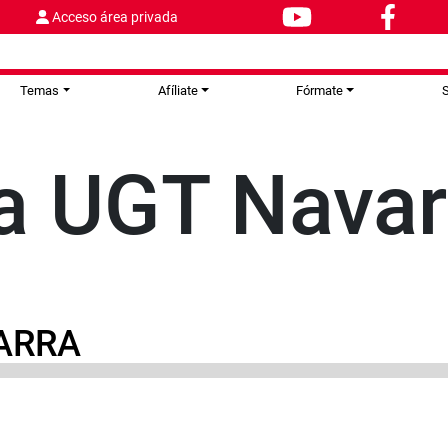
Acceso área privada
Temas
Afíliate
Fórmate
S
ra UGT Navar
ARRA