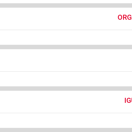
ORG
I