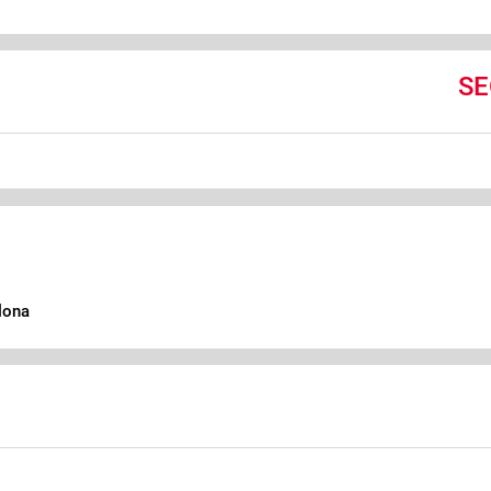
SE
lona