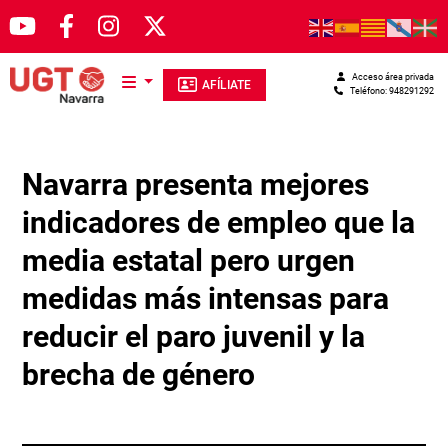
Pasar al contenido principal
Acceso área privada
AFÍLIATE
Teléfono: 948291292
Navarra presenta mejores
indicadores de empleo que la
media estatal pero urgen
medidas más intensas para
reducir el paro juvenil y la
brecha de género