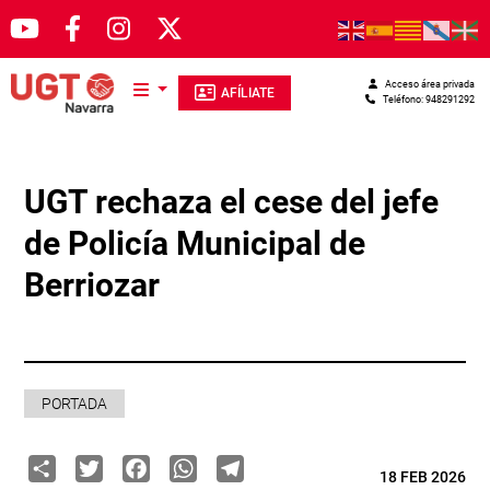
Pasar al contenido principal
Acceso área privada
AFÍLIATE
Teléfono: 948291292
UGT rechaza el cese del jefe
de Policía Municipal de
Berriozar
PORTADA
Share
Twitter
Facebook
WhatsApp
Telegram
18 FEB 2026