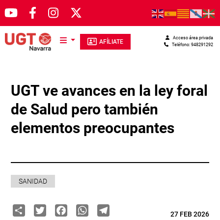
Pasar al contenido principal
Acceso área privada
AFÍLIATE
Teléfono: 948291292
UGT ve avances en la ley foral
de Salud pero también
elementos preocupantes
SANIDAD
Share
Twitter
Facebook
WhatsApp
Telegram
27 FEB 2026