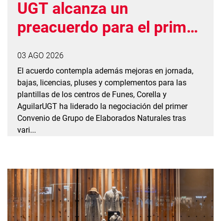
UGT alcanza un
preacuerdo para el primer
convenio de grupo de
03 AGO 2026
Elaborados Naturales con
El acuerdo contempla además mejoras en jornada,
una subida salarial del
bajas, licencias, pluses y complementos para las
plantillas de los centros de Funes, Corella y
26%
AguilarUGT ha liderado la negociación del primer
Convenio de Grupo de Elaborados Naturales tras
vari...