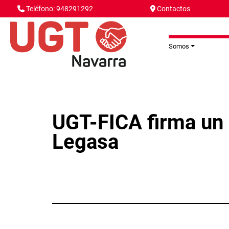
Pasar al contenido principal
Teléfono: 948291292
Contactos
Somos
UGT-FICA firma un 
Legasa