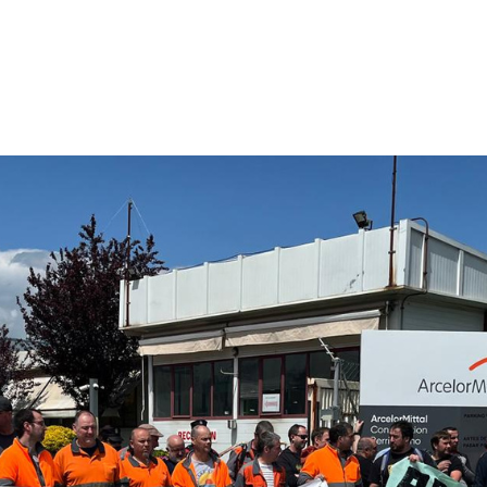
p
gram