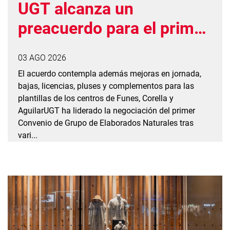
UGT alcanza un
preacuerdo para el primer
convenio de grupo de
03 AGO 2026
Elaborados Naturales con
El acuerdo contempla además mejoras en jornada,
una subida salarial del
bajas, licencias, pluses y complementos para las
plantillas de los centros de Funes, Corella y
26%
AguilarUGT ha liderado la negociación del primer
Convenio de Grupo de Elaborados Naturales tras
vari...