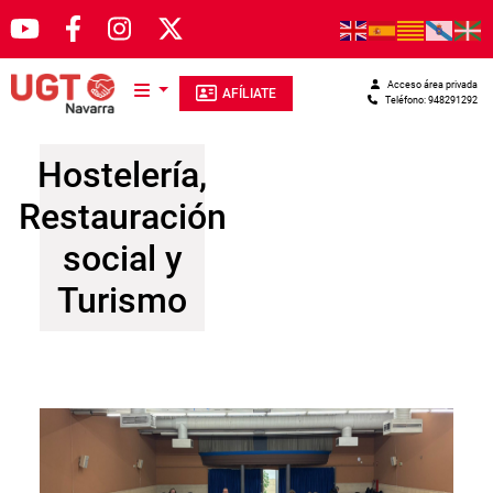
Pasar al contenido principal
Acceso área privada
AFÍLIATE
Teléfono: 948291292
Hostelería,
Restauración
social y
Turismo