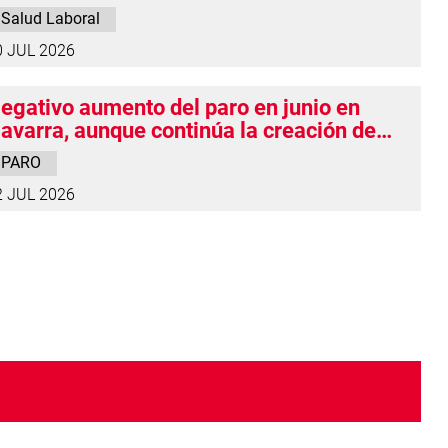
 la desconexión lo explica en gran parte
Salud Laboral
0 JUL 2026
egativo aumento del paro en junio en
avarra, aunque continúa la creación de
mpleo
PARO
2 JUL 2026