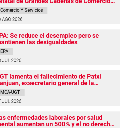
statal de Grandes Cadenas de Comercio
extil y Calzado supone un recorte de
Comercio Y Servicios
erechos y anuncia que defenderá las
3 AGO 2026
ondiciones de las personas trabajadoras
n Navarra
PA: Se reduce el desempleo pero se
antienen las desigualdades
EPA
8 JUL 2026
GT lamenta el fallecimiento de Patxi
anjuan, exsecretario general de la
ederación del Metal en Navarra
MCA-UGT
7 JUL 2026
as enfermedades laborales por salud
ental aumentan un 500% y el no derecho