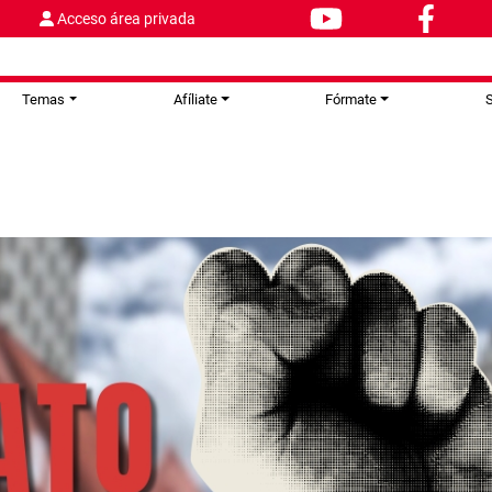
Acceso área privada
Temas
Afíliate
Fórmate
S