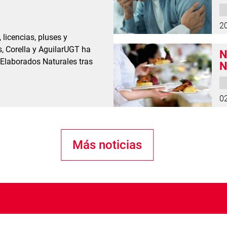
a
2
licencias, pluses y
, Corella y AguilarUGT ha
N
 Elaborados Naturales tras
N
e
0
Más noticias