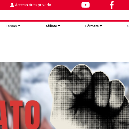
Acceso área privada
Temas
Afíliate
Fórmate
S