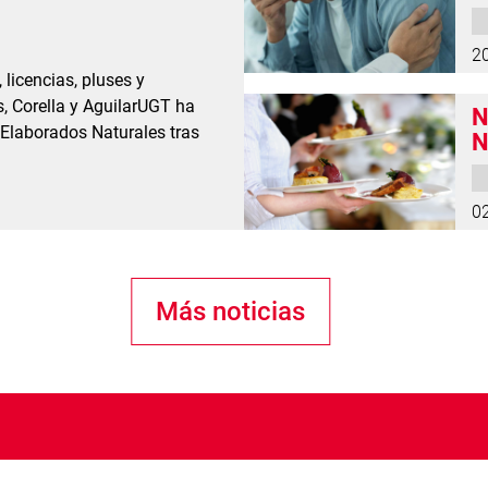
a
2
licencias, pluses y
, Corella y AguilarUGT ha
N
 Elaborados Naturales tras
N
e
0
Más noticias