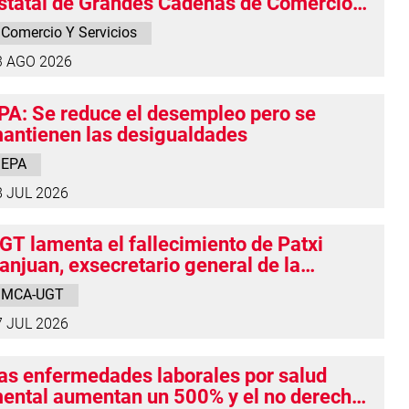
statal de Grandes Cadenas de Comercio
extil y Calzado supone un recorte de
Comercio Y Servicios
erechos y anuncia que defenderá las
3 AGO 2026
ondiciones de las personas trabajadoras
n Navarra
PA: Se reduce el desempleo pero se
antienen las desigualdades
EPA
8 JUL 2026
GT lamenta el fallecimiento de Patxi
anjuan, exsecretario general de la
ederación del Metal en Navarra
MCA-UGT
7 JUL 2026
as enfermedades laborales por salud
ental aumentan un 500% y el no derecho