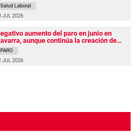
 la desconexión lo explica en gran parte
Salud Laboral
0 JUL 2026
egativo aumento del paro en junio en
avarra, aunque continúa la creación de
mpleo
PARO
2 JUL 2026