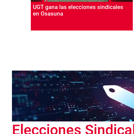
UGT gana las elecciones sindicales
en Osasuna
Paginación
Elecciones Sindica