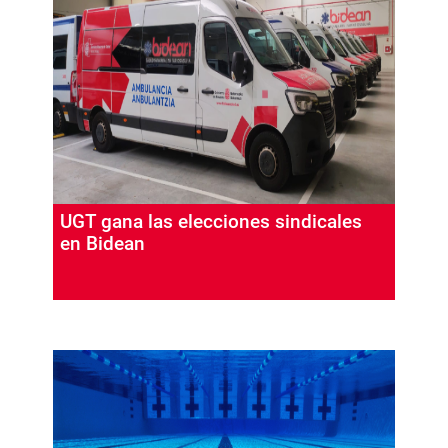
UGT gana las elecciones sindicales
en Bidean