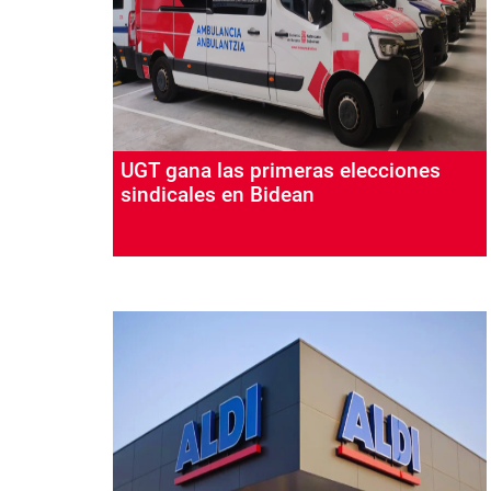
UGT gana las primeras elecciones
sindicales en Bidean