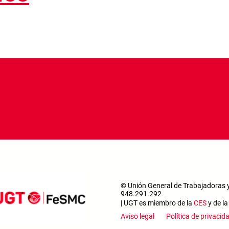
© Unión General de Trabajadoras y
948.291.292
| UGT es miembro de la
CES
y de l
Aviso legal
Política de privacid