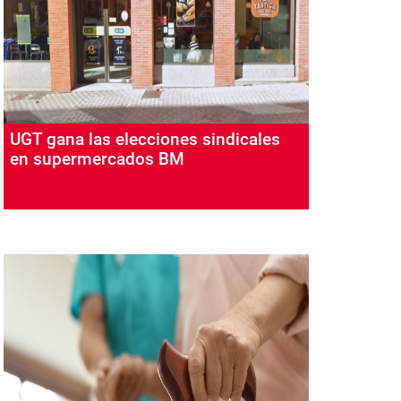
UGT gana las elecciones sindicales
en supermercados BM