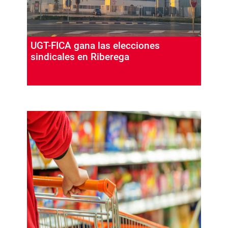
UGT-FICA gana las elecciones
sindicales en Riberega