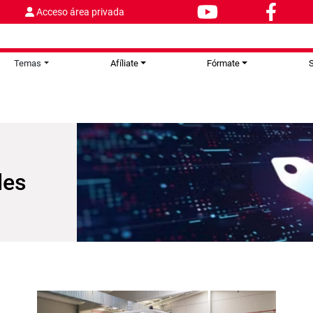
Acceso área privada
Temas
Afíliate
Fórmate
S
les