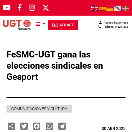
Pasar al contenido principal
Acceso área privada
AFÍLIATE
Teléfono: 948291292
FeSMC-UGT gana las
elecciones sindicales en
Gesport
COMUNICACIONES Y CULTURA
Share
Twitter
Facebook
WhatsApp
Telegram
30 ABR 2025