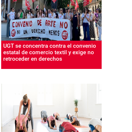
UGT se concentra contra el convenio
estatal de comercio textil y exige no
retroceder en derechos