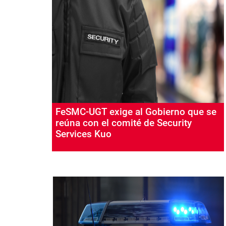
FeSMC-UGT exige al Gobierno que se
reúna con el comité de Security
Services Kuo