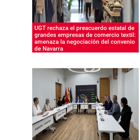
UGT rechaza el preacuerdo estatal de
grandes empresas de comercio textil:
amenaza la negociación del convenio
de Navarra