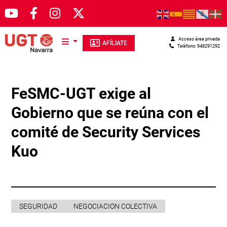
Pasar al contenido principal
Acceso área privada
AFÍLIATE
Teléfono: 948291292
FeSMC-UGT exige al
Gobierno que se reúna con el
comité de Security Services
Kuo
SEGURIDAD
NEGOCIACION COLECTIVA