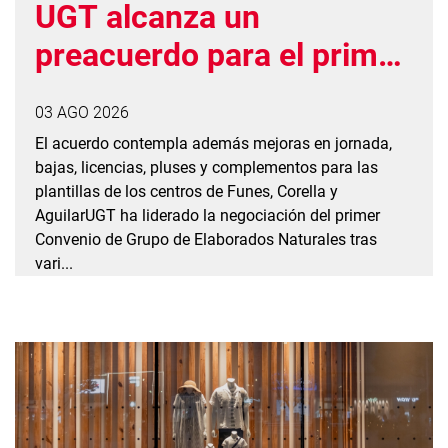
UGT alcanza un
preacuerdo para el primer
convenio de grupo de
03 AGO 2026
Elaborados Naturales con
El acuerdo contempla además mejoras en jornada,
una subida salarial del
bajas, licencias, pluses y complementos para las
plantillas de los centros de Funes, Corella y
26%
AguilarUGT ha liderado la negociación del primer
Convenio de Grupo de Elaborados Naturales tras
vari...