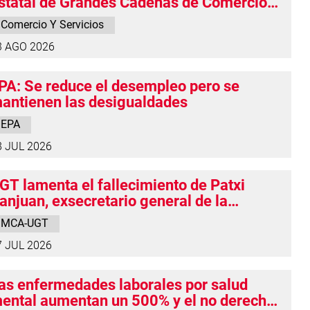
statal de Grandes Cadenas de Comercio
extil y Calzado supone un recorte de
Comercio Y Servicios
erechos y anuncia que defenderá las
3 AGO 2026
ondiciones de las personas trabajadoras
n Navarra
PA: Se reduce el desempleo pero se
antienen las desigualdades
EPA
8 JUL 2026
GT lamenta el fallecimiento de Patxi
anjuan, exsecretario general de la
ederación del Metal en Navarra
MCA-UGT
7 JUL 2026
as enfermedades laborales por salud
ental aumentan un 500% y el no derecho