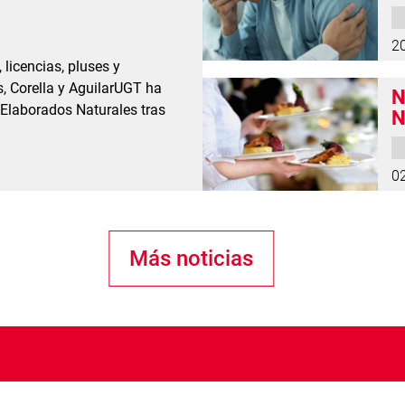
a
2
licencias, pluses y
, Corella y AguilarUGT ha
N
 Elaborados Naturales tras
N
e
0
Más noticias