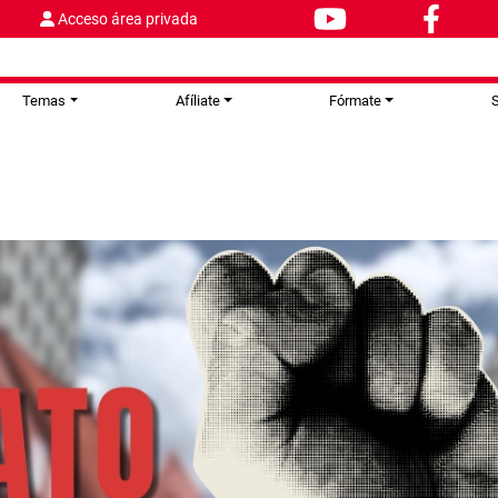
Acceso área privada
Temas
Afíliate
Fórmate
S