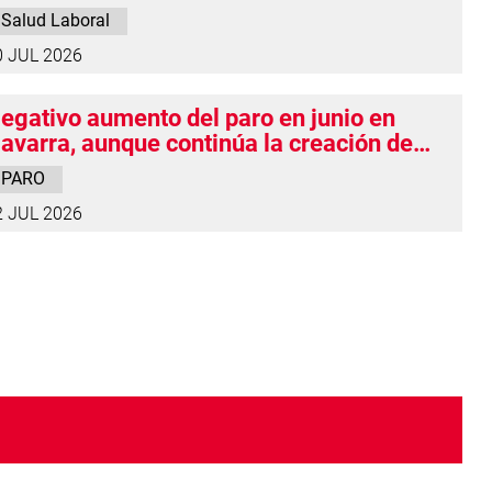
 la desconexión lo explica en gran parte
Salud Laboral
0 JUL 2026
egativo aumento del paro en junio en
avarra, aunque continúa la creación de
mpleo
PARO
2 JUL 2026