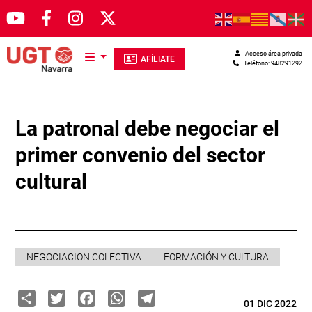
Pasar al contenido principal
Acceso área privada
AFÍLIATE
Teléfono: 948291292
La patronal debe negociar el
primer convenio del sector
cultural
NEGOCIACION COLECTIVA
FORMACIÓN Y CULTURA
Share
Twitter
Facebook
WhatsApp
Telegram
01 DIC 2022