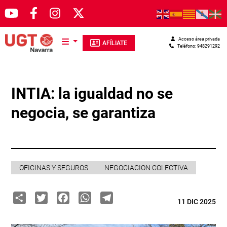
Pasar al contenido principal
Acceso área privada
AFÍLIATE
Teléfono: 948291292
INTIA: la igualdad no se
negocia, se garantiza
OFICINAS Y SEGUROS
NEGOCIACION COLECTIVA
Share
Twitter
Facebook
WhatsApp
Telegram
11 DIC 2025