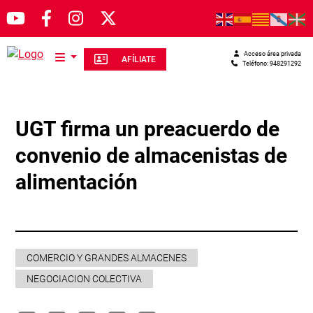
Pasar al contenido principal
Acceso área privada
AFÍLIATE
Teléfono: 948291292
UGT firma un preacuerdo de
convenio de almacenistas de
alimentación
COMERCIO Y GRANDES ALMACENES
NEGOCIACION COLECTIVA