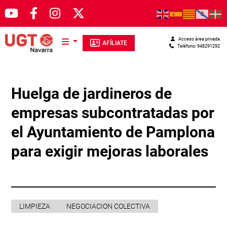
Pasar al contenido principal
Acceso área privada
AFÍLIATE
Teléfono: 948291292
Huelga de jardineros de
empresas subcontratadas por
el Ayuntamiento de Pamplona
para exigir mejoras laborales
LIMPIEZA
NEGOCIACION COLECTIVA