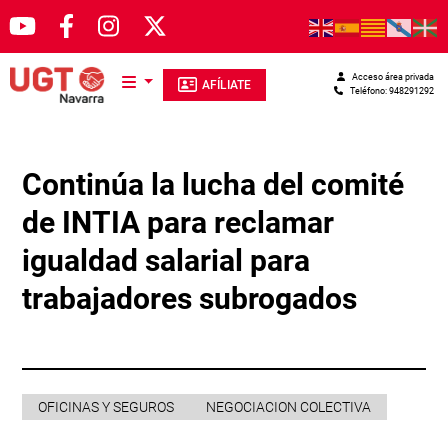
Pasar al contenido principal
Acceso área privada
AFÍLIATE
Teléfono: 948291292
Continúa la lucha del comité
de INTIA para reclamar
igualdad salarial para
trabajadores subrogados
OFICINAS Y SEGUROS
NEGOCIACION COLECTIVA