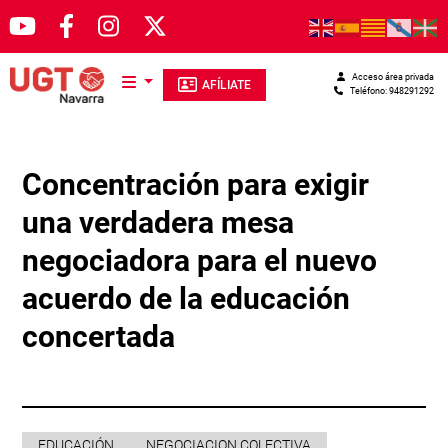
Pasar al contenido principal
Acceso área privada
AFÍLIATE
Teléfono: 948291292
Concentración para exigir
una verdadera mesa
negociadora para el nuevo
acuerdo de la educación
concertada
EDUCACIÓN
NEGOCIACION COLECTIVA