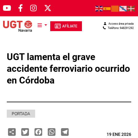
Pasar al contenido principal
Acceso área privada
AFÍLIATE
Teléfono: 948291292
UGT lamenta el grave
accidente ferroviario ocurrido
en Córdoba
PORTADA
Share
Twitter
Facebook
WhatsApp
Telegram
19 ENE 2026