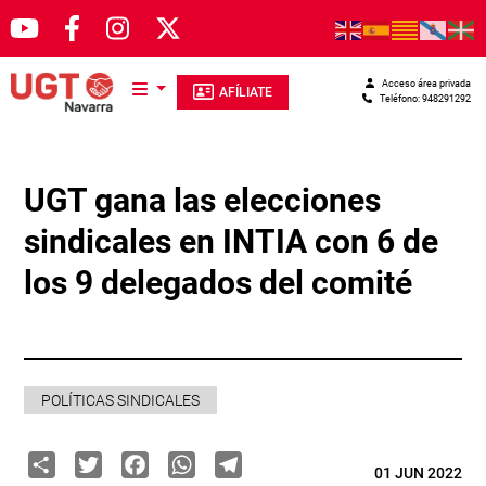
Pasar al contenido principal
Acceso área privada
AFÍLIATE
Teléfono: 948291292
UGT gana las elecciones
sindicales en INTIA con 6 de
los 9 delegados del comité
POLÍTICAS SINDICALES
Share
Twitter
Facebook
WhatsApp
Telegram
01 JUN 2022