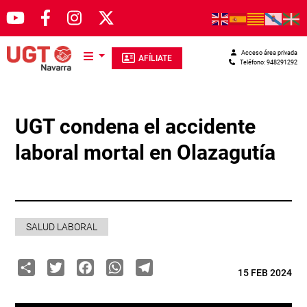
Pasar al contenido principal
Acceso área privada
AFÍLIATE
Teléfono: 948291292
UGT condena el accidente
laboral mortal en Olazagutía
SALUD LABORAL
Share
Twitter
Facebook
WhatsApp
Telegram
15 FEB 2024