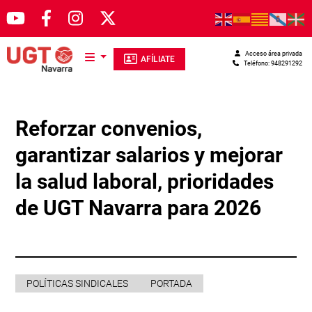
Pasar al contenido principal
Acceso área privada
AFÍLIATE
Teléfono: 948291292
Reforzar convenios,
garantizar salarios y mejorar
la salud laboral, prioridades
de UGT Navarra para 2026
POLÍTICAS SINDICALES
PORTADA