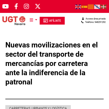
Pasar al contenido principal
Acceso área privada
AFÍLIATE
Teléfono: 948291292
Nuevas movilizaciones en el
sector del transporte de
mercancías por carretera
ante la indiferencia de la
patronal
CARRETERAS, URBANOS Y LOGÍSTICA