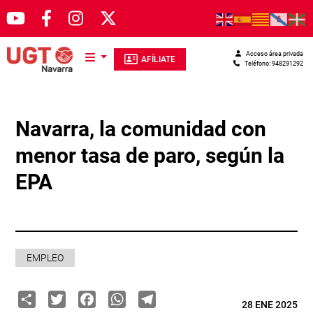
Pasar al contenido principal
Acceso área privada
AFÍLIATE
Teléfono: 948291292
Navarra, la comunidad con
menor tasa de paro, según la
EPA
EMPLEO
Share
Twitter
Facebook
WhatsApp
Telegram
28 ENE 2025