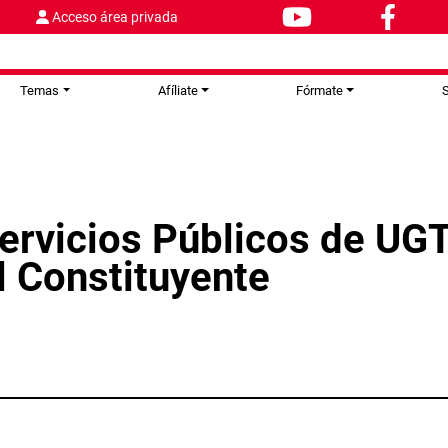
Acceso área privada
Temas
Afíliate
Fórmate
S
ervicios Públicos de UGT
l Constituyente