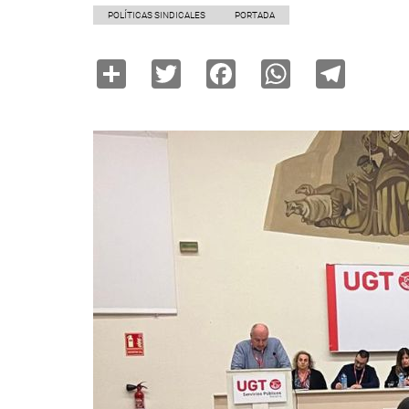
POLÍTICAS SINDICALES
PORTADA
Share
Twitter
Facebook
WhatsAp
Tele