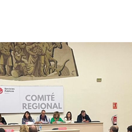
p
gram