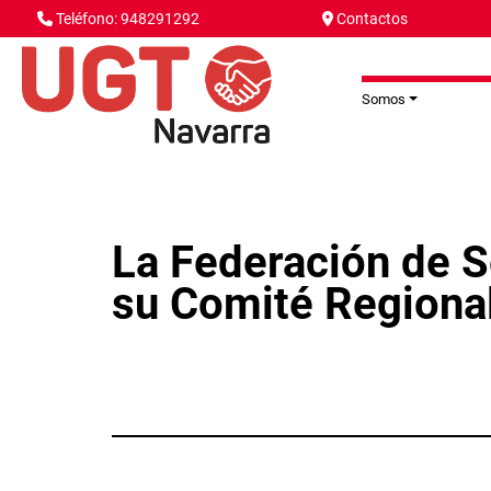
Pasar al contenido principal
Teléfono: 948291292
Contactos
Somos
La Federación de S
su Comité Regiona