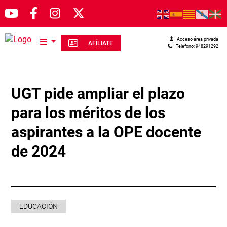
Pasar al contenido principal
Acceso área privada
AFÍLIATE
Teléfono: 948291292
UGT pide ampliar el plazo
para los méritos de los
aspirantes a la OPE docente
de 2024
EDUCACIÓN