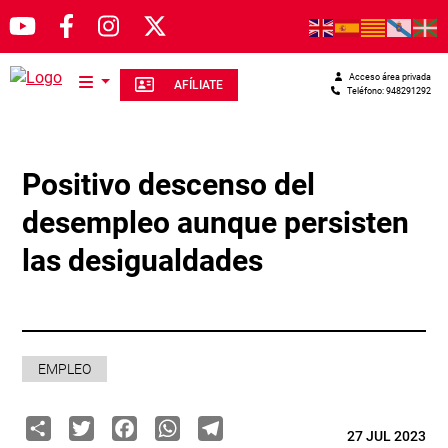
Pasar al contenido principal
Acceso área privada
AFÍLIATE
Teléfono: 948291292
Positivo descenso del
desempleo aunque persisten
las desigualdades
EMPLEO
Share
Twitter
Facebook
WhatsApp
Telegram
27 JUL 2023