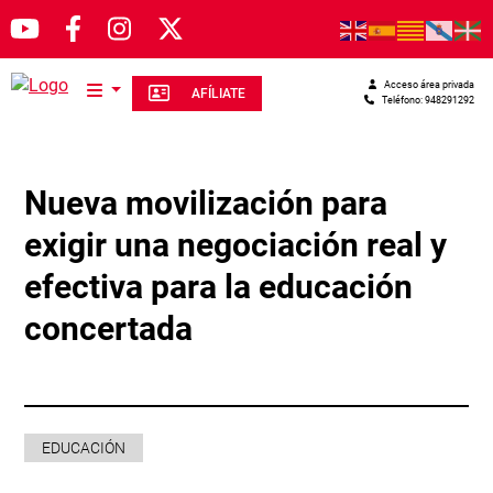
Pasar al contenido principal
Acceso área privada
AFÍLIATE
Teléfono: 948291292
Nueva movilización para
exigir una negociación real y
efectiva para la educación
concertada
EDUCACIÓN