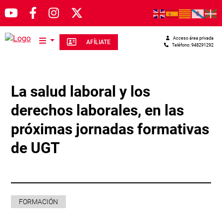
Pasar al contenido principal
Acceso área privada
AFÍLIATE
Teléfono: 948291292
La salud laboral y los
derechos laborales, en las
próximas jornadas formativas
de UGT
FORMACIÓN