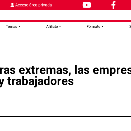
Acceso área privada
Temas
Afíliate
Fórmate
S
ras extremas, las empre
y trabajadores