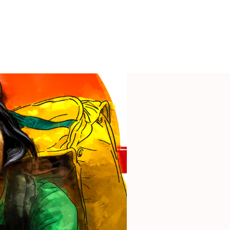
p
gram