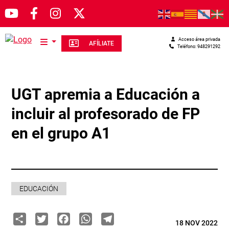
Pasar al contenido principal
Acceso área privada
AFÍLIATE
Teléfono: 948291292
UGT apremia a Educación a
incluir al profesorado de FP
en el grupo A1
EDUCACIÓN
Share
Twitter
Facebook
WhatsApp
Telegram
18 NOV 2022